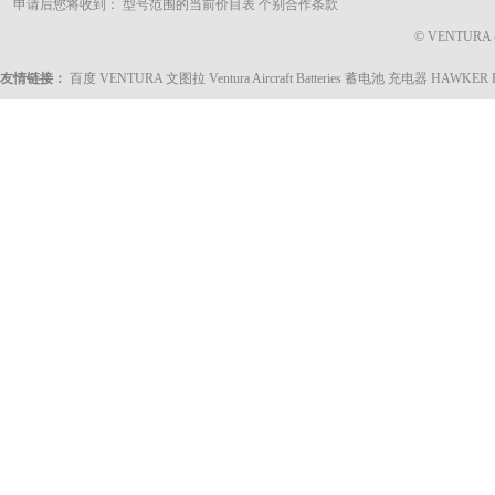
申请后您将收到： 型号范围的当前价目表 个别合作条款
© VENTURA @ 
友情链接：
百度
VENTURA 文图拉
Ventura Aircraft Batteries
蓄电池 充电器
HAWKER 