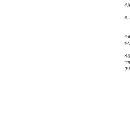
机
耗
子
持
小
市
服