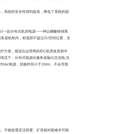
，系统的安全性得到提高，降低了系统的损
计一款分布式机房电源—一种以磷酸铁锂离
服务器机柜内，柜底部不超过2U空间位置，支
方便，很适合运营商的IDC机房改造和中
情况下，分布式电源向服务器输出交流电;当
Vac电源，切换时间小于10ms，不会导致
、不能按需灵活部署、扩容相对困难并可能