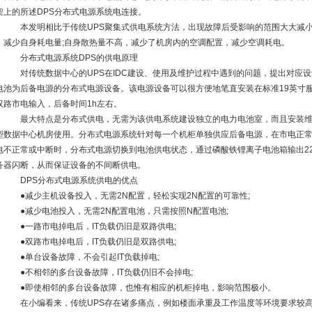
架上的所述DPS分布式电源系统电连接。
本发明相比于传统UPS聚集式供电系统方法，出现故障后受影响的范围大大减小
，减少自身耗电量;自身散热量不高，减少了机房内的空调配置，减少空调耗电。
分布式电源系统DPS的供电原理
对传统数据中心的UPS在IDC建设、使用及维护过程中遇到的问题，提出对应设
电池为后备电源的分布式电源设备。该电源设备可以很方便地笔直安装在标准19英寸
双路市电输入，后备时间1h左右。
最大特点是分布式供电，无需为该供电系统建设独立的电力电池室，而且安装维护
型数据中心机房使用。分布式电源系统针对每一个机柜单独供应后备电源，在市电正常
电不正常或中断时，分布式电源切换到电池供电状态，通过磷酸铁锂离子电池箱输出220
务器闪断，从而保证设备的不间断供电。
DPS分布式电源系统供电的优点
●减少主机设备投入，无需2N配置，轻松实现2N配置的可靠性;
●减少电池投入，无需2N配置电池，只需按照N配置电池;
●一路市电掉电后，IT负载仍旧是双路供电;
●双路市电掉电后，IT负载仍旧是双路供电;
●单台设备故障，不会引起IT负载掉电;
●不相邻的多台设备故障，IT负载仍旧不会掉电;
●即使相邻的多台设备故障，也惟有相应的机柜掉电，影响范围极小。
在小编看来，传统UPS存在诸多痛点，例如楼面承重及工作温度等环境要求较高