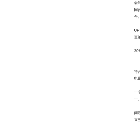
会
同
合
U
更
3
符
电
一
一
间
直