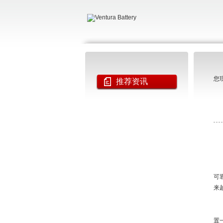
您
推荐资讯
可
来
置