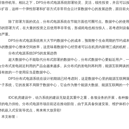
导致停机等。相比之下，DPS分布式电源系统部署轻灵、灵活，线性投资，并且可以按
步扩容，这样一个弹性部署和扩容方式非常符合云计算数据中心的发展趋势，跟目前
。
除了部署方面的优点，分布式电源系统在节能方面也可圈可点。数据中心的使用
PS的部署方式，在大量的投资之后使用率非常低，形成耗电也相当惊人，若考虑到设
加严重。
DPS分布式电源系统将大大节约数据中心的成本，预期整个生命周期的节约成本
0%的数据中心整体空间效率，这意味着数据中心经营者可以在机房内新增三成的机柜
分布式电源系统DPS的发展趋势
超大数据中心不能取代分布式部署的数据中心，分布式数据中心要贴近用户，一
合分布式发电就近利用的产品会越来越多。从分布式的发电到再利用，能源互联网谈
最有效的一个使用应当是数据中心。
DPS分布式电源系统在设计初期就已经考虑到，这是数据中心里的能源互联网落
个子系统，它的发展不局限于数据中心，它会作为整个能源大数据、能源互联网的一
。
IDC机房建设中，动力系统的建设无疑是其重中之重，各项业务的开展，各种服
断的电力供给。分布式电源市场目前还在推动阶段，由于其具备快速安装、维护体积
整机嵌入式安装等优点，将来将大放异彩!
本文标签：